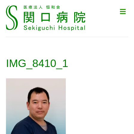
メ
ニ
ュ
ー
の
設
定
IMG_8410_1