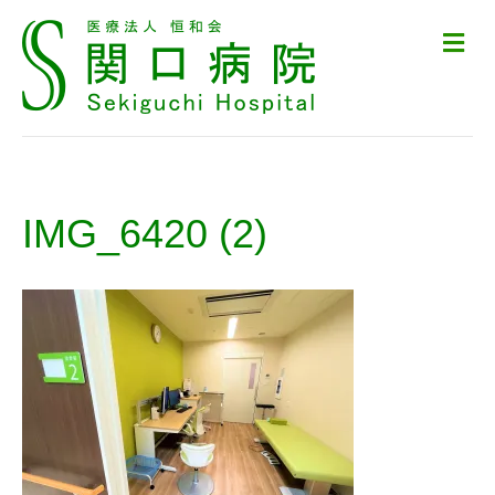
メ
ニ
ュ
ー
の
設
定
IMG_6420 (2)