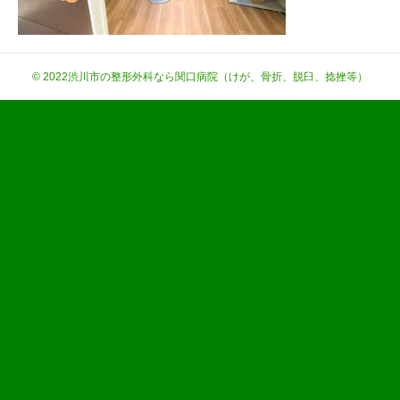
© 2022
渋川市の整形外科なら関口病院（けが、骨折、脱臼、捻挫等）