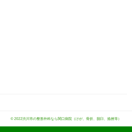
© 2022
渋川市の整形外科なら関口病院（けが、骨折、脱臼、捻挫等）