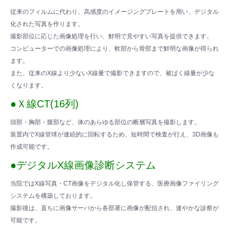
従来のフィルムに代わり、高感度のイメージングプレートを用い、デジタル
化された写真を作ります。
撮影部位に応じた画像処理を行い、鮮明で見やすい写真を提供できます。
コンピューターでの画像処理により、軟部から骨部まで鮮明な画像が得られ
ます。
また、従来のX線より少ないX線量で撮影できますので、被ばく線量が少な
くなります。
●Ｘ線CT(16列)
頭部・胸部・腹部など、体のあらゆる部位の断層写真を撮影します。
装置内でX線管球が連続的に回転するため、短時間で検査が行え、3D画像も
作成可能です。
●デジタルX線画像診断システム
当院ではX線写真・CT画像をデジタル化し保管する、医療画像ファイリング
システムを構築しております。
撮影後は、直ちに画像サーバから各部署に画像が配信され、速やかな診察が
可能です。