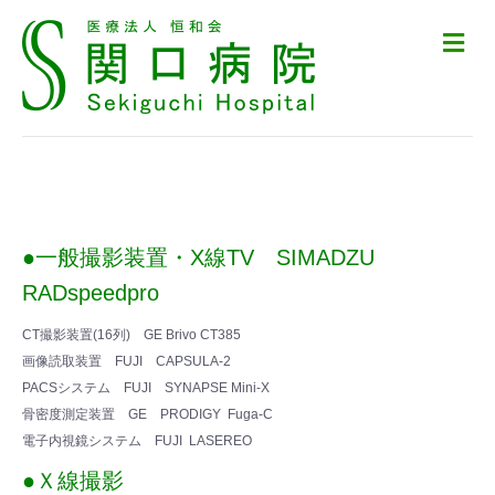
メ
●一般撮影装置・X線TV SIMADZU
RADspeedpro
CT撮影装置(16列) GE Brivo CT385
画像読取装置 FUJI CAPSULA-2
PACSシステム FUJI SYNAPSE Mini-X
骨密度測定装置 GE PRODIGY Fuga-C
電子内視鏡システム FUJI LASEREO
●Ｘ線撮影