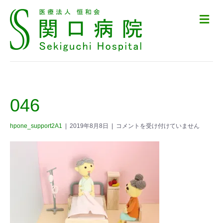
メ
ニ
ュ
ー
の
設
定
046
hpone_support2A1
|
2019年8月8日
|
コメントを受け付けていません