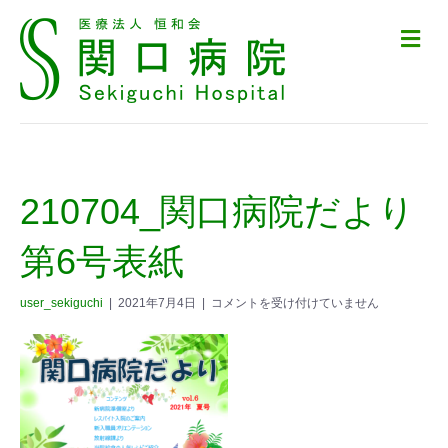
メ
ニ
ュ
ー
の
設
定
210704_関口病院だより
第6号表紙
user_sekiguchi
|
2021年7月4日
|
コメントを受け付けていません