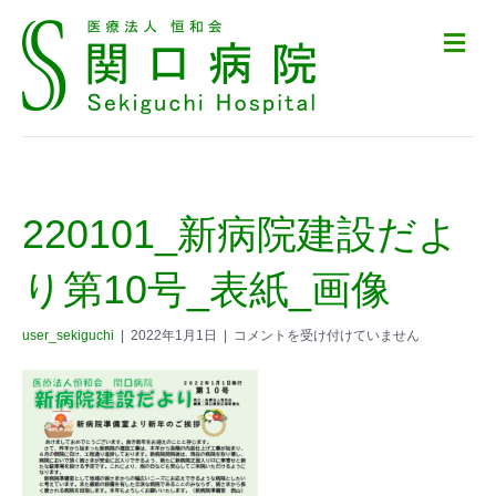
メ
ニ
ュ
ー
の
設
定
220101_新病院建設だよ
り第10号_表紙_画像
user_sekiguchi
|
2022年1月1日
|
コメントを受け付けていません