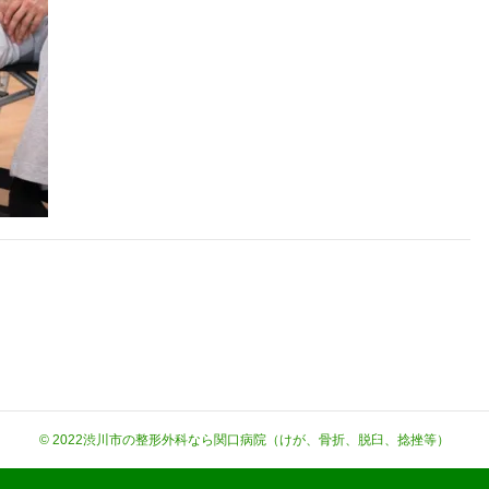
© 2022
渋川市の整形外科なら関口病院（けが、骨折、脱臼、捻挫等）