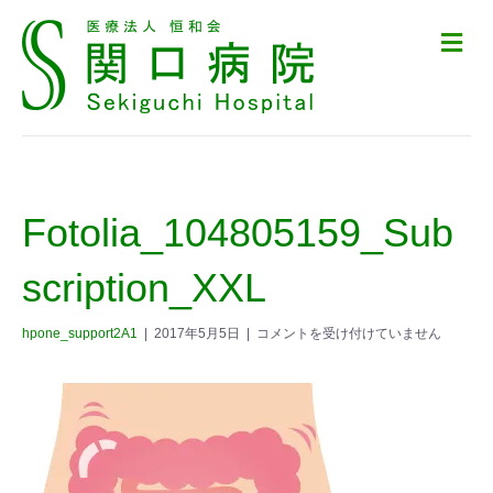
メ
ニ
ュ
ー
の
設
定
Fotolia_104805159_Sub
scription_XXL
hpone_support2A1
|
2017年5月5日
|
コメントを受け付けていません